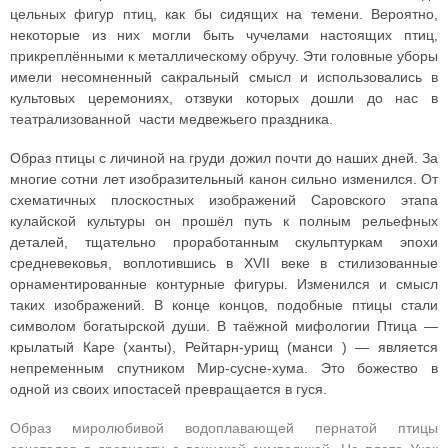
цельных фигур птиц, как бы сидящих на темени. Вероятно,
некоторые из них могли быть чучелами настоящих птиц,
прикреплёнными к металлическому обручу. Эти головные уборы
имели несомненный сакральный смысл и использовались в
культовых церемониях, отзвуки которых дошли до нас в
театрализованной части медвежьего праздника.
Образ птицы с личиной на груди дожил почти до наших дней. За
многие сотни лет изобразительный канон сильно изменился. От
схематичных плоскостных изображений Саровского этапа
кулайской культуры он прошёл путь к полным рельефных
деталей, тщательно проработанным скульптуркам эпохи
средневековья, воплотившись в XVII веке в стилизованные
орнаментированные контурные фигуры. Изменился и смысл
таких изображений. В конце концов, подобные птицы стали
символом богатырской души. В таёжной мифологии Птица —
крылатый Каре (ханты), Рейтарн-урищ (манси ) — является
непременным спутником Мир-сусне-хума. Это божество в
одной из своих ипостасей превращается в гуся.
Образ миролюбивой водоплавающей пернатой птицы