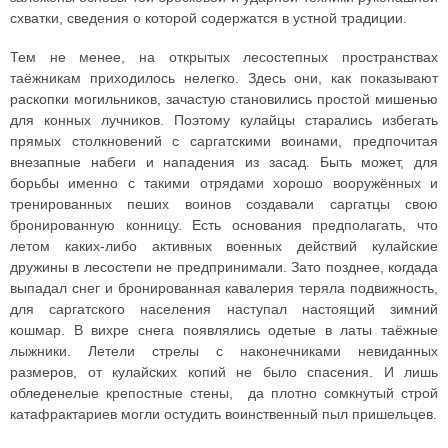
схватки, сведения о которой содержатся в устной традиции.
Тем не менее, на открытых лесостепных пространствах
таёжникам приходилось нелегко. Здесь они, как показывают
раскопки могильников, зачастую становились простой мишенью
для конных лучников. Поэтому кулайцы старались избегать
прямых столкновений с саргатскими воинами, предпочитая
внезапные набеги и нападения из засад. Быть может, для
борьбы именно с такими отрядами хорошо вооружённых и
тренированных пеших воинов создавали саргатцы свою
бронированную конницу. Есть основания предполагать, что
летом каких-либо активных военных действий кулайские
дружины в лесостепи не предпринимали. Зато позднее, когдада
выпадал снег и бронированная кавалерия теряла подвижность,
для саргатского населения наступал настоящий зимний
кошмар. В вихре снега появлялись одетые в латы таёжные
лыжники. Летели стрелы с наконечниками невиданных
размеров, от кулайских копий не было спасения. И лишь
обледенелые крепостные стены, да плотно сомкнутый строй
катафрактариев могли остудить воинственный пыл пришельцев.