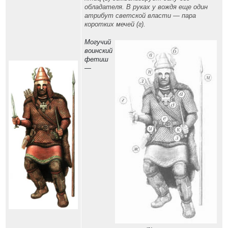
обладателя. В руках у вождя еще один
атрибут светской власти — пара
коротких мечей (г).
Могучий
воинский
фетиш
—