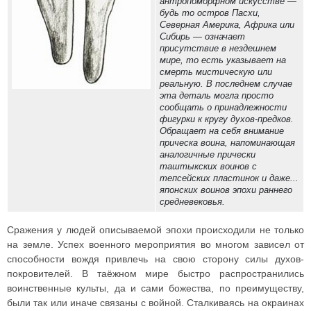
антропоморфном искусстве —
будь то остров Пасхи,
Северная Америка, Африка или
Сибирь — означает
присутствие в нездешнем
мире, то есть указывает на
смерть мистическую или
реальную. В последнем случае
эта деталь могла просто
сообщать о принадлежности
фигурки к кругу духов-предков.
Обращает на себя внимание
прическа воина, напоминающая
аналогичные прически
таштыкских воинов с
тепсейских пластинок и даже...
японских воинов эпохи раннего
средневековья.
Сражения у людей описываемой эпохи происходили не только
на земле. Успех военного мероприятия во многом зависел от
способности вождя привлечь на свою сторону силы духов-
покровителей. В таёжном мире быстро распространились
воинственные культы, да и сами божества, по преимуществу,
были так или иначе связаны с войной. Сталкиваясь на окраинах