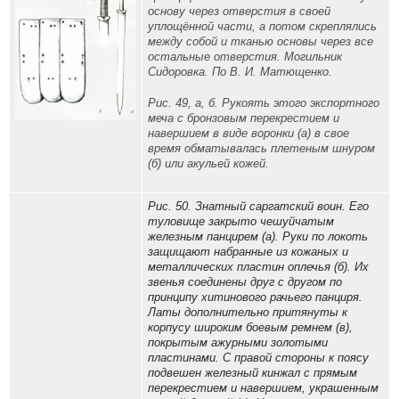
основу через отверстия в своей
уплощённой части, а потом скреплялись
между собой и тканью основы через все
остальные отверстия. Могильник
Сидоровка. По В. И. Матющенко.
Рис. 49, а, б. Рукоять этого экспортного
меча с бронзовым перекрестием и
навершием в виде воронки (а) в свое
время обматывалась плетеным шнуром
(б) или акульей кожей.
Рис. 50. Знатный саргатский воин. Его
туловище закрыто чешуйчатым
железным панцирем (а). Руки по локоть
защищают набранные из кожаных и
металлических пластин оплечья (б). Их
звенья соединены друг с другом по
принципу хитинового рачьего панциря.
Латы дополнительно притянуты к
корпусу широким боевым ремнем (в),
покрытым ажурными золотыми
пластинами. С правой стороны к поясу
подвешен железный кинжал с прямым
перекрестием и навершием, украшенным