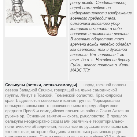
рангу вождя. Следовательно,
перед нами редкое по
информативности изображение
военного предводителя,
символика головного убор
которого сочетает в себе
воинские и шаманские регалии.
В военных обществах того
времени вождь нередко обладал
как светской, так и духовной
властью. Вт. половина 1-го
тыс. до н. э. Находка на берегу
Суйги, левого притока р. Кети.
МАЭС ТГУ.
Селькупы (остяки, остяко-самоеды)
—
народ таежной полосы
севера Западной Сибири, говорящий на языке самодийской
группы. Живут в Томской, Тюменской областях, Красноярском
крае. Выделяются северные и южные группы. Формирование
селькупов связывают с проникновением в среду аборигенов
среднего Приобья самодийских племен из района Саяно-Алтая на
рубеже эр. Основные занятия — охота, рыболовство. В прошлом
селькупы неоднократно создавали различные территориально-
политические объединения, известные по русским летописям как
«княжества», которые объединяли несколько различных родо-
племенных групп. Самым крупным из них на рубеже XVI в. была