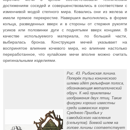
достижениям соседей и совершенствовались в соответствии с
изменчивой модой степного мира. Ковались они из железа и
имели прямое перекрестие. Навершия выполнялись в форме
кольца, разведенных вверх и в стороны от стержня рукояти
усиков или половинки дуги с поднятыми вверх концами. В
качестве используемого материала, по большей части,
выбиралась бронза. Конструкция мечей указывает на
воспринятое влияние кочевого мира, но влияние настолько
переработанное, что кулайские мечи вполне можно считать
оригинальными изделиями.
Рис. 43. Рыбинская личина.
Поперёк тульи конического
шлема идёт рельефная полоса,
обозначающая металлический
обруч. К ней приклепаны
изображения двух птиц. Такие
фигурки хорошо известны
среди шаманских корон
Среднего Приобья у
самодийского населения
(селькупов). Боевой шлем на
голове личины соответствует