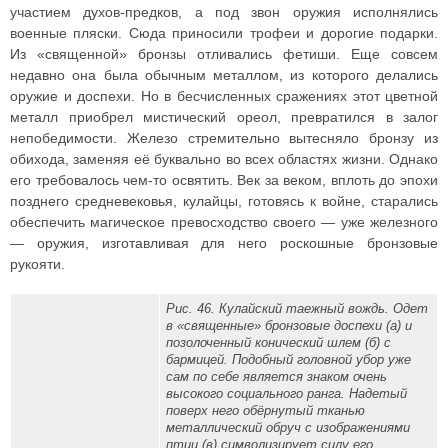
участием духов-предков, а под звон оружия исполнялись
военные пляски. Сюда приносили трофеи и дорогие подарки.
Из «священной» бронзы отливались фетиши. Еще совсем
недавно она была обычным металлом, из которого делались
оружие и доспехи. Но в бесчисленных сражениях этот цветной
металл приобрел мистический ореол, превратился в залог
непобедимости. Железо стремительно вытесняло бронзу из
обихода, заменяя её буквально во всех областях жизни. Однако
его требовалось чем-то освятить. Век за веком, вплоть до эпохи
позднего средневековья, кулайцы, готовясь к войне, старались
обеспечить магическое превосходство своего — уже железного
— оружия, изготавливая для него роскошные бронзовые
рукояти.
Рис. 46. Кулайский таежный вождь. Одет
в «священные» бронзовые доспехи (а) и
позолоченный конический шлем (б) с
бармицей. Подобный головной убор уже
сам по себе является знаком очень
высокого социального ранга. Надетый
поверх него обёрнутый тканью
металлический обруч с изображениями
птиц (в) символизирует силу его