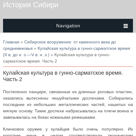
История Сибири
Navigation
Вы здесь
Главная
»
Сибирское вооружение: от каменного века до
средневековья
»
Кулайская культура в гунно-сарматское время
(II в. до н. э.—V в. н. э.)
» Кулайская культура в гунно-
сарматское время. Часть 2
Кулайская культура в гунно-сарматское время.
Часть 2
Постепенно панцири, связанные из длинных роговых пластин,
оказались вытеснены чешуйчатыми доспехами. Собирались
последние из небольших металлических частей, нашитых на
мягкую основу. Такие доспехи набрасывалась на плечи воина и
завязывалась на боках кожаными ремешками.
Клинковое оружие у кулайцев было очень популярно. Их
короткие мечи в целом соответствовали техническим