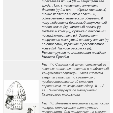
трехглавая птица (д) — защищает его
грудь. Пояс с нашитыми ажурными
бляхами (е) (на них — образы животных)
также является знаком власти и,
одновременно, магическим оберегом. К
нему подвешены бронзовый втульчатый
топор-кельт (ж), каменный оселок (з),
медвежий клык (и), сумочка с походными
принадлежностями (к). Завершают
вооружение закинутый за спину колчан (л)
со стрелами, короткое трехлопастное
копье (м). На лице раскраска (н).
Реконструкция по материалам «кладов»
Нижнего Приобья.
Рис. 47. Саргатский шлем, связанный из
кованых стальных пластин и снабженный
чешуйчатой бармицей. Такая система
защиты затылка, по сравнению с
предшествовавшим ей стоячим
воротником, не закрывала обзор. II—IV
вв. Реконструкция по материалам
Исаковского могильника.
Рис. 48. Железные пластины саргатского
панциря отличаются вытянутыми
пропорциями. Они нашивались на мягкую