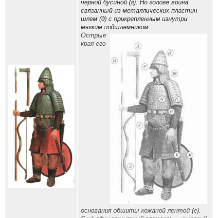
черной бусиной (г). Но голове воина
связанный из металлических пластин
шлем (д) с прикрепленным изнутри
мягким подшлемником.
Острые
края его
основания обшиты кожаной лентой (е).