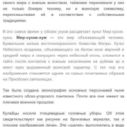
своего мира с южным воинством, таёжники перенимали у них
не только боевую технику, но и воинскую символику,
переосмысливая её в соответствии с собственными
традициями.
В это самое время у обских угров расцветает культ Мир-сусне-
хума.
Мир-сусне-хум
—
это мир объезжающий человек.
Буквальная калька восточноиранского божества Митры. Культ
Небесного всадника, объезжающего на белом коне верхний и
средний миры и скачущего через небесный огонь, сложился в
тайге после контактов с южным населением на рубеже эр и
имел ярко выраженный воинский характер. С тех пор его
изображения становятся одним из самых почитаемых образов
на Приобских святилищах.
Так была создана иконография основных персонажей ныне
известного обско-угорского пантеона. Почти все они имеют за
плечами военное прошлое.
Кулайцы носили птицевидные головные уборы. Об этом
свидетельствуют как рисунки на бронзовых зеркалах, так и
плоские изображения личин. Эти «шапки» выполнялись в виде