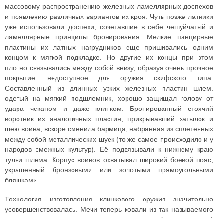
массовому распространению железных ламеллярных доспехов
и появлению различных вариантов их кроя. Чуть позже латники
уже использовали доспехи, сочетавшие в себе чешуйчатый и
ламеллярные принципы бронирования. Мелкие панцирные
пластины их латных нагрудников еще пришивались одним
концом к мягкой подкладке. Но другие их концы при этом
плотно связывались между собой внизу, образуя очень прочное
покрытие, недоступное для оружия скифского типа.
Составленный из длинных узких железных пластин шлем,
одетый на мягкий подшлемник, хорошо защищал голову от
удара чеканом и даже клинком. Бронированный стоячий
воротник из аналогичных пластин, прикрывавший затылок и
шею воина, вскоре сменила бармица, набранная из сплетённых
между собой металлических шуек (то же самое происходило и у
народов смежных культур). Её подвязывали к нижнему краю
тульи шлема. Корпус воинов охватывал широкий боевой пояс,
украшенный бронзовыми или золотыми прямоугольными
бляшками.
Технология изготовления клинкового оружия значительно
усовершенствовалась. Мечи теперь ковали из так называемого