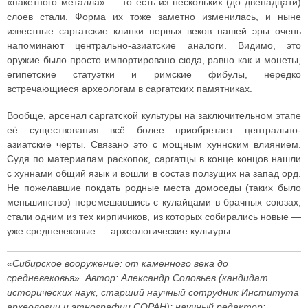
«пакетного металла» — то есть из нескольких (до двенадцати)
слоев стали. Форма их тоже заметно изменилась, и ныне
известные саргатские клинки первых веков нашей эры очень
напоминают центрально-азиатские аналоги. Видимо, это
оружие было просто импортировано сюда, равно как и монеты,
египетские статуэтки и римские фибулы, нередко
встречающиеся археологам в саргатских памятниках.
Вообще, арсенал саргатской культуры на заключительном этапе
её существования всё более приобретает центрально-
азиатские черты. Связано это с мощным хуннским влиянием.
Судя по материалам раскопок, саргатцы в конце концов нашли
с хуннами общий язык и вошли в состав ползущих на запад орд.
Не пожелавшие покдать родные места домоседы (таких было
меньшинство) перемешавшись с кулайцами в брачных союзах,
стали одним из тех кирпичиков, из которых собирались новые —
уже средневековые — археологические культуры.
«Сибирское вооружение: от каменного века до
средневековья». Автор: Александр Соловьев (кандидат
исторических наук, старший научный сотрудник Института
археологии и этнографии СОРАН); научный редактор: