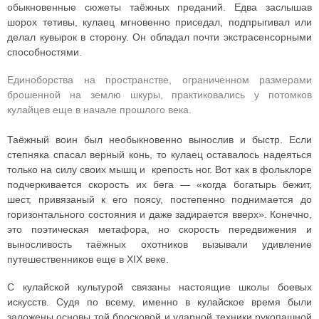
обыкновенные сюжеты таёжных преданий. Едва заслышав
шорох тетивы, кулаец мгновенно приседал, подпрыгивал или
делал кувырок в сторону. Он обладал почти экстрасенсорными
способностями.
Единоборства на пространстве, ограниченном размерами
брошенной на землю шкуры, практиковались у потомков
кулайцев еще в начале прошлого века.
Таёжный воин был необыкновенно вынослив и быстр. Если
степняка спасал верный конь, то кулаец оставалось надеяться
только на силу своих мышц и крепость ног. Вот как в фольклоре
подчеркивается скорость их бега — «когда богатырь бежит,
шест, привязаный к его поясу, постепенно поднимается до
горизонтального состояния и даже задирается вверх». Конечно,
это поэтическая метафора, но скорость передвижения и
выносливость таёжных охотников вызывали удивление
путешественников еще в XIX веке.
С кулайской культурой связаны настоящие школы боевых
искусств. Судя по всему, именно в кулайское время были
заложены основы той бросковой и ударной техники рукопашной