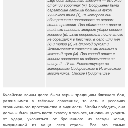
Ещё один защитный элемент — высокий
стоячий воротник (ж). Вооружены были
саргатские латники большим луком
хуннского типа (з), из которого они
обстреливали противника на первом
этапе сражения. При сближении с врагом
всадники наносили мощные удары своими
копьями (и). Если неприятель после этого
не обращался в бегство, в дело шли меч
(к) и топор (л) на длинной рукояти.
Использовался саргатскими воинами и
кожаный щит (м). При конной атаке с
копьем наперевес он забрасывался за
спину. II—IV вв. Реконструкция по
материалам Сидоровского и Исаковского
могильников. Омское Прииртышье.
Кулайские воины долго были верны традициям ближнего боя,
развившимся в таёжных сражениях, то есть в условиях
ограниченного пространства и видимости. Чтобы победить, они
должны были уметь вести схватку в тесноте, мгновенно уходить
от удара, уклоняться от брошенного из засады копья,
выпущенной из чащи леса стрелы. Все это самые