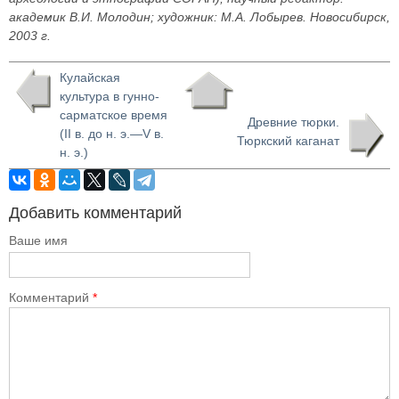
академик В.И. Молодин; художник: М.А. Лобырев. Новосибирск,
2003 г.
Кулайская
культура в гунно-
сарматское время
Древние тюрки.
(II в. до н. э.—V в.
Тюркский каганат
н. э.)
Добавить комментарий
Ваше имя
Комментарий
*