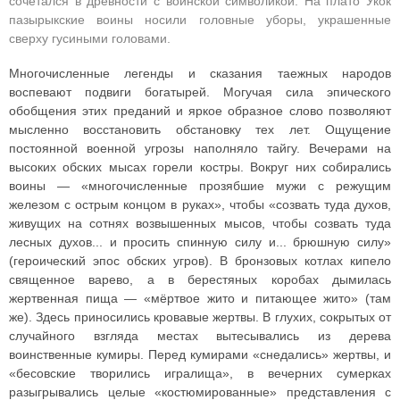
сочетался в древности с воинской символикой. На плато Укок
пазырыкские воины носили головные уборы, украшенные
сверху гусиными головами.
Многочисленные легенды и сказания таежных народов
воспевают подвиги богатырей. Могучая сила эпического
обобщения этих преданий и яркое образное слово позволяют
мысленно восстановить обстановку тех лет. Ощущение
постоянной военной угрозы наполняло тайгу. Вечерами на
высоких обских мысах горели костры. Вокруг них собирались
воины — «многочисленные прозябшие мужи с режущим
железом с острым концом в руках», чтобы «созвать туда духов,
живущих на сотнях возвышенных мысов, чтобы созвать туда
лесных духов... и просить спинную силу и... брюшную силу»
(героический эпос обских угров). В бронзовых котлах кипело
священное варево, а в берестяных коробах дымилась
жертвенная пища — «мёртвое жито и питающее жито» (там
же). Здесь приносились кровавые жертвы. В глухих, сокрытых от
случайного взгляда местах вытесывались из дерева
воинственные кумиры. Перед кумирами «снедались» жертвы, и
«бесовские творились игралища», в вечерних сумерках
разыгрывались целые «костюмированные» представления с