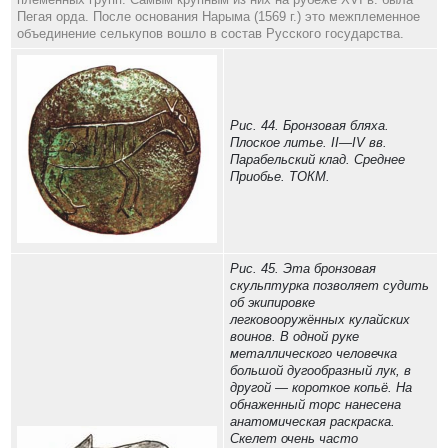
Пегая орда. После основания Нарыма (1569 г.) это межплеменное
объединение селькупов вошло в состав Русского государства.
Рис. 44. Бронзовая бляха.
Плоское литье. II—IV вв.
Парабельский клад. Среднее
Приобье. ТОКМ.
Рис. 45. Эта бронзовая
скульптурка позволяет судить
об экипировке
легковооружённых кулайских
воинов. В одной руке
металлического человечка
большой дугообразный лук, в
другой — короткое копьё. На
обнаженный торс нанесена
анатомическая раскраска.
Скелет очень часто