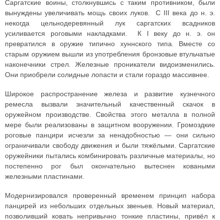
Саргатские воины, столкнувшись с таким противником, были
вынуждены увеличивать мощь своих луков. С III века до н. э.
некогда цельнодеревянный лук саргатских всадников
усиливается роговыми накладками. К I веку до н. э. он
превратился в оружие типично хуннского типа. Вместе со
старым оружием вышли из употребления бронзовые втульчатые
наконечники стрел. Железные проникатели видоизменились.
Они приобрели солидные лопасти и стали гораздо массивнее.
Широкое распространение железа и развитие кузнечного
ремесла вызвали значительный качественный скачок в
оружейном производстве. Свойства этого металла в полной
мере были реализованы в защитном вооружении. Громоздкие
роговые панцири исчезли за ненадобностью — они сильно
ограничивали свободу движения и были тяжёлыми. Саргатские
оружейники пытались комбинировать различные материалы, но
постепенно рог был окончательно вытеснен коваными
железными пластинами.
Модернизировался проверенный временем принцип набора
панцирей из небольших отдельных звеньев. Новый материал,
позволивший ковать непривычно тонкие пластины, привёл к