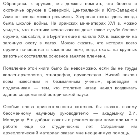
Обращаясь к оружию, мы должны помнить, что боевое и
охотничье оружие в Северной, Центральной и Юго-Западной
Азии не всегда можно различить. Зверовая охота здесь всегда
была школой войны. На иранских миниатюрах XVI в. можно
увидеть, что охотники использовали даже такое сугубо боевое
оружие, как сабля, а в Бурятии еще в начале XIX в. выходили на
загонную охоту в латах. Можно сказать, что история всего
оружия начинается в каменном веке, когда охота на крупных
животных составляла основное занятие племени.
Появление этой книги было бы невозможно, если бы не труды
коллег-археологов, этнографов, оружиеведов. Низкий поклон
всем известным и безымянным ученым, краеведам и
подвижникам — тем, кто столетие назад начал воздвигать
здание современной исторической науки.
Особые слова признательности хотелось бы сказать своему
бессменному научному руководителю — академику В.И.
Молодину. Его добрые советы и рекомендации помогали мне в
работе еще со студенческих лет. Собранный им
археологический материал оказал мне неоценимую помощь.