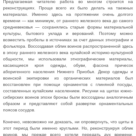
Предлагаемая читателю работа во многом строится на
реконструкциях. Проще всего их было делать на таежных
материалах. Именно здесь на протяжении очень долгого
времени — как минимум, от раннего железного века до самого
средневековья — сохранялись старые формы материальной
культуры, бытового уклада и верований. Поэтому можно
возместить пробелы в источниках за счет данных этнографии и
фольклора. Воссоздавая облик воинов распространенной здесь
в эпоху раннего железного века кулайской историко-культурной
общности, мы использовали этнографические материалы,
касающиеся кроя одежды, обуви, фасона причесок
аборигенного населения Нижнего Приобья. Декор одежды и
воинской экипировки из органических материалов был
восстановлен при помощи орнаментов с глиняной посуды,
составленных кулайским населением. Рисунки на щитах южно-
сибирских воинов эпохи бронзы были воссозданы аналогичным
образом и представляют собой развертки орнаментальных
поясов сосудов.
Конечно, невозможно ни доказать, ни опровергнуть, что щиты в
этот период были именно круглыми. Но, реконструируя облик
воинов, мы прежде всего хотели передать дух времени.