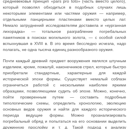
средневековья принцип «pars pro toto» (часть вместо целого),
который позволял обходиться в подобных случаях лишь
некоторыми элементами или частями оружия — например,
отдельными панцирными пластинами вместо целых лат.
Немало затруднений исследователям доставила и «курганная
лихорадка» — тотальное разграбление погребальных
памятников в поисках могильного золота, — с особой силой
вспыхнувшая в XVIII в. В это время бесследно исчезла, надо
полагать, не одна тысяча единиц разнообразного оружия.
Почти каждый древний предмет вооружения являлся штучным
изделием, кроме, пожалуй, наконечников стрел, которые быстро
приобретали стандартные, характерные для каждой
исторической эпохи формы. Существует немалый соблазн
ограничиться работой с несколькими наиболее яркими
образцами, позволяющими судить об эпохе. Можно, конечно,
пойти проверенным путем — составить подробные
типологические схемы, определить хронологию, эволюцию
основных видов оружия и найти для каждого исторического
периода ведущие формы. Можно проанализировать
погребальный обряд и попытаться на его основании выделить
дружинную прослойку и т. д. Такой подход к анализу