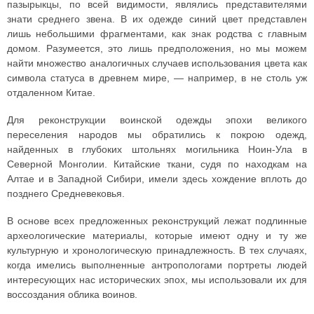
пазырыкцы, по всей видимости, являлись представителями
знати среднего звена. В их одежде синий цвет представлен
лишь небольшими фрагментами, как знак родства с главным
домом. Разумеется, это лишь предположения, но мы можем
найти множество аналогичных случаев использования цвета как
символа статуса в древнем мире, — например, в не столь уж
отдаленном Китае.
Для реконструкции воинской одежды эпохи великого
переселения народов мы обратились к покрою одежд,
найденных в глубоких штольнях могильника Ноин-Ула в
Северной Монголии. Китайские ткани, судя по находкам на
Алтае и в Западной Сибири, имели здесь хождение вплоть до
позднего Средневековья.
В основе всех предложенных реконструкций лежат подлинные
археологические материалы, которые имеют одну и ту же
культурную и хронологическую принадлежность. В тех случаях,
когда имелись выполненные антропологами портреты людей
интересующих нас исторических эпох, мы использовали их для
воссоздания облика воинов.