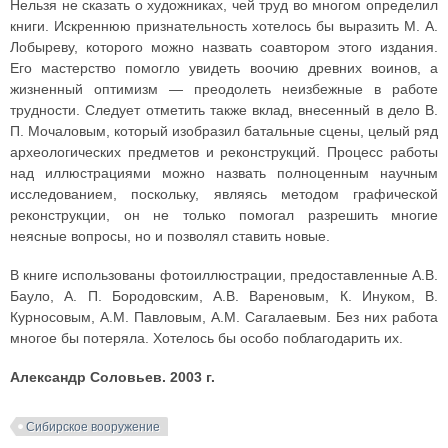
Нельзя не сказать о художниках, чей труд во многом определил
книги. Искреннюю признательность хотелось бы выразить М. А.
Лобыреву, которого можно назвать соавтором этого издания.
Его мастерство помогло увидеть воочию древних воинов, а
жизненный оптимизм — преодолеть неизбежные в работе
трудности. Следует отметить также вклад, внесенный в дело В.
П. Мочаловым, который изобразил батальные сцены, целый ряд
археологических предметов и реконструкций. Процесс работы
над иллюстрациями можно назвать полноценным научным
исследованием, поскольку, являясь методом графической
реконструкции, он не только помогал разрешить многие
неясные вопросы, но и позволял ставить новые.
В книге использованы фотоиллюстрации, предоставленные А.В.
Бауло, А. П. Бородовским, А.В. Вареновым, К. Инуком, В.
Курносовым, А.М. Павловым, А.М. Сагалаевым. Без них работа
многое бы потеряла. Хотелось бы особо поблагодарить их.
Александр Соловьев. 2003 г.
Сибирское вооружение