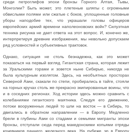
среди петроглифов эпохи бронзы Горного Алтая, Тывы,
Монголии? Быть может, это плетеные шляпы с огромными
обвислыми полями или сжатые с боков, уплощенные головные
уборы наподобие тех, что украшали головы офицеров
европейских армий времени наполеоновских войн? Силуэтная
техника рисунка не дает ответа на этот вопрос. И, конечно же,
интерпретируя древние изображения, мы невольно допускаем
ряд условностей и субъективных трактовок.
Однако, ситуация не столь безнадежна, как это может
показаться на первый взгляд. Гигантская страна, которая лежит
за Уральскими горами и зовется ныне Сибирью, никогда не
была культурным изолятом. Здесь, на необъятных просторах
Северной Азии, скакали по степи, пробирались в тайге, стояли
на горных кручах столь же прекрасно экипированные воины, что
и в соседних регионах. Ход истории здесь можно сравнить с
колебаниями гигантского маятника. Следуя его движению,
потоки вооруженных людей то шли на восток — в Сибирь, то
двигались в обратном направлении — в Европу. Медленно
брели в глубины Азии со стадами и семьями мигранты эпохи
бронзы, отступали сюда перед македонскими копьями отряды
кочевников раннего железного века. На рубеже эр в Европу