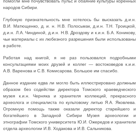
помогли мне почувствовать пульс и обаяние культуры коренных
народов Сибири.
Глубокую признательность мне хотелось бы высказать д.и.н.
В.И. Матющенко, д. и. н. Н.В. Полосьмак, д.и.н. Т.Н. Троицкой,
д.и.н. Л.А. Чиндиной, д.и.н. Н.В. Дроздову и к.и.н. Б.А. Коникову,
чьи материалы с их любезного разрешения были использованы
в работе.
Работая над книгой, я не раз пользовался подробными
консультациями моих друзей и коллег — востоковедов к.и.и.
А.В. Варенова и С.В. Комисарова. Большое им спасибо.
Данное издание едва ли могло быть иллюстрировано должным
образом без содействи директора Томского краеведческого
музея к.и.н. Черняка и хранителя коллекций, прекрасного
археолога и специалиста по культовому литью Я.А. Яковлева.
Огромную помощь также оказали директор старейшего и
богатейшего в Западной Сибири Музея археологии и
этнографии Томского университета Ю.И. Ожередов и хранители
отдела археологии И.В. Ходакова и И.В. Сальникова.