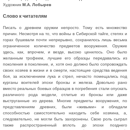
Художник
М.А. Лобырев
Слово к читателям
Писать о древнем оружии непросто. Тому есть множество
причин. Несмотря на то, что войны в Сибирской тайге, степях и
горах бушевали почти непрерывно, сохранилось лишь весьма
ограниченное количество предметов вооружения. Оружие
здесь, как, впрочем, и везде, высоко ценилось. Оно было
желанным трофеем, лучшие его образцы передавались из
поколения в поколение, и, хотя оно должно было сопровождать
своих хозяев в жизни и в смерти, настоящие средства ведения
боя, за исключением лука и стрел, нечасто помещались под
курганы воителей эпохи бронзы и железа. Довольно рано
вместо реальных боевых образцов в погребения стали опускать
различного рода модели, отлитые из бронзы или даже
выструганные из дерева. Многие предметы вооружения, по
представлениям древних, были «живыми» и обладали
способностью самостоятельно находить себе хозяина, а,
следовательно, не могли быть захоронены. Свою роль сыграл
также распространенный вплоть до эпохи позднего