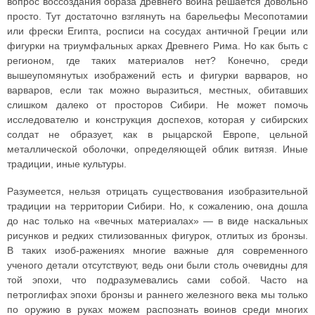
вопрос воссоздания образа древнего воина решается довольно
просто. Тут достаточно взглянуть на барельефы Месопотамии
или фрески Египта, росписи на сосудах античной Греции или
фигурки на триумфальных арках Древнего Рима. Но как быть с
регионом, где таких материалов нет? Конечно, среди
вышеупомянутых изображений есть и фигурки варваров, но
варваров, если так можно выразиться, местных, обитавших
слишком далеко от просторов Сибири. Не может помочь
исследователю и конструкция доспехов, которая у сибирских
солдат не образует, как в рыцарской Европе, цельной
металлической оболочки, определяющей облик витязя. Иные
традиции, иные культуры.
Разумеется, нельзя отрицать существования изобразительной
традиции на территории Сибири. Но, к сожалению, она дошла
до нас только на «вечных материалах» — в виде наскальных
рисунков и редких стилизованных фигурок, отлитых из бронзы.
В таких изоб-ражениях многие важные для современного
ученого детали отсутствуют, ведь они были столь очевидны для
той эпохи, что подразумевались сами собой. Часто на
петроглифах эпохи бронзы и раннего железного века мы только
по оружию в руках можем распознать воинов среди многих