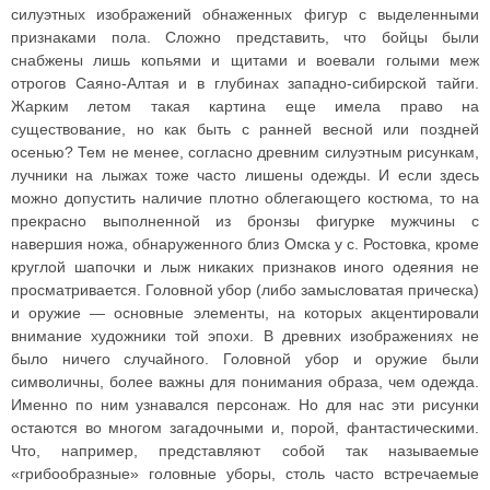
силуэтных изображений обнаженных фигур с выделенными
признаками пола. Сложно представить, что бойцы были
снабжены лишь копьями и щитами и воевали голыми меж
отрогов Саяно-Алтая и в глубинах западно-сибирской тайги.
Жарким летом такая картина еще имела право на
существование, но как быть с ранней весной или поздней
осенью? Тем не менее, согласно древним силуэтным рисункам,
лучники на лыжах тоже часто лишены одежды. И если здесь
можно допустить наличие плотно облегающего костюма, то на
прекрасно выполненной из бронзы фигурке мужчины с
навершия ножа, обнаруженного близ Омска у с. Ростовка, кроме
круглой шапочки и лыж никаких признаков иного одеяния не
просматривается. Головной убор (либо замысловатая прическа)
и оружие — основные элементы, на которых акцентировали
внимание художники той эпохи. В древних изображениях не
было ничего случайного. Головной убор и оружие были
символичны, более важны для понимания образа, чем одежда.
Именно по ним узнавался персонаж. Но для нас эти рисунки
остаются во многом загадочными и, порой, фантастическими.
Что, например, представляют собой так называемые
«грибообразные» головные уборы, столь часто встречаемые