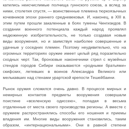
катились неисчислимые полчища гуннского союза, а вслед за
ними, столетия спустя, — воинственные племена тюркоязычных
кочевников эпохи раннего средневековья. И, наконец, в XIII в.
этим путем прошли закаленные в боях тумены Чингизидов. В
создании военного потенциала каждый народ проявлял
недюжинную изобретательность, не только создавая новые
виды вооружения, но и заимствуя наиболее совершенные и
удачные у соседних племен. Поэтому неудивительно, что на
огромных территориях оружие имеет целый ряд поразительно
сходных черт. Так, бронзовые наконечники стрел с музейных
стендов городов Сибири оказываются «родными братьями»
скифских, летевших в воинов Александра Великого или
мелькавших над стенами урартской крепости Тешейбаини.
Рынок оружия сложился очень давно. В процессе мирных и
немирных контактов предметы вооружения совершали
поистине «вселенскую одиссею», попадая в весьма
отдаленные от места своего производства регионы. А вместе с
оружием распространялись способы его ношения и приемы
владения им. Многие виды вооружения становились, таким
образом, «интернациональными». Они в равной степени