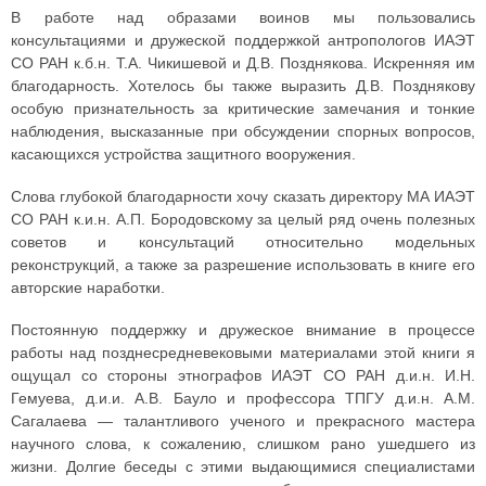
В работе над образами воинов мы пользовались
консультациями и дружеской поддержкой антропологов ИАЭТ
СО РАН к.б.н. Т.А. Чикишевой и Д.В. Позднякова. Искренняя им
благодарность. Хотелось бы также выразить Д.В. Позднякову
особую признательность за критические замечания и тонкие
наблюдения, высказанные при обсуждении спорных вопросов,
касающихся устройства защитного вооружения.
Слова глубокой благодарности хочу сказать директору МА ИАЭТ
СО РАН к.и.н. А.П. Бородовскому за целый ряд очень полезных
советов и консультаций относительно модельных
реконструкций, а также за разрешение использовать в книге его
авторские наработки.
Постоянную поддержку и дружеское внимание в процессе
работы над позднесредневековыми материалами этой книги я
ощущал со стороны этнографов ИАЭТ СО РАН д.и.н. И.Н.
Гемуева, д.и.и. А.В. Бауло и профессора ТПГУ д.и.н. А.М.
Сагалаева — талантливого ученого и прекрасного мастера
научного слова, к сожалению, слишком рано ушедшего из
жизни. Долгие беседы с этими выдающимися специалистами