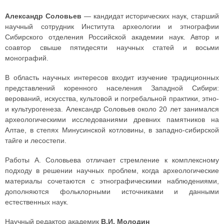
Александр Соловьев
— кандидат исторических наук, старший
научный сотрудник Института археологии и этнографии
Сибирского отделения Российской академии наук. Автор и
соавтор свыше пятидесяти научных статей и восьми
монографий.
В область научных интересов входит изучение традиционных
представлений коренного населения Западной Сибири:
верований, искусства, культовой и погребальной практики, этно-
и культурогенеза. Александр Соловьев около 20 лет занимался
археологическими исследованиями древних памятников на
Алтае, в степях Минусинской котловины, в западно-сибирской
тайге и лесостепи.
Работы А. Соловьева отличает стремление к комплексному
подходу в решении научных проблем, когда археологические
материалы сочетаются с этнографическими наблюдениями,
дополняются фольклорными источниками и данными
естественных наук.
Научный редактор академик
В.И. Молодин