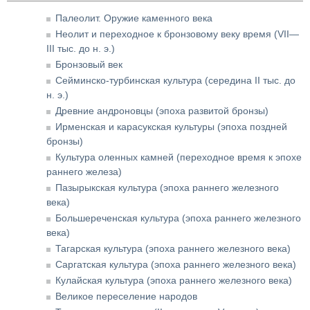
Палеолит. Оружие каменного века
Неолит и переходное к бронзовому веку время (VII—
III тыс. до н. э.)
Бронзовый век
Сейминско-турбинская культура (середина II тыс. до
н. э.)
Древние андроновцы (эпоха развитой бронзы)
Ирменская и карасукская культуры (эпоха поздней
бронзы)
Культура оленных камней (переходное время к эпохе
раннего железа)
Пазырыкская культура (эпоха раннего железного
века)
Большереченская культура (эпоха раннего железного
века)
Тагарская культура (эпоха раннего железного века)
Саргатская культура (эпоха раннего железного века)
Кулайская культура (эпоха раннего железного века)
Великое переселение народов