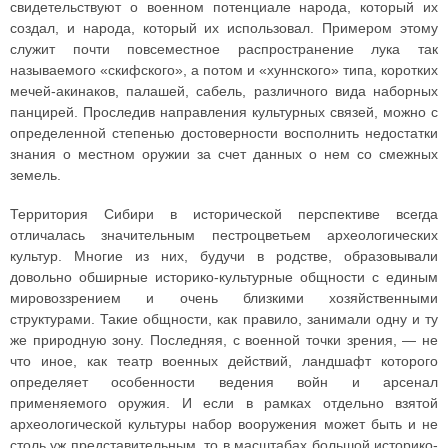
свидетельствуют о военном потенциале народа, который их
создал, и народа, который их использовал. Примером этому
служит почти повсеместное распространение лука так
называемого «скифского», а потом и «хуннского» типа, коротких
мечей-акинаков, палашей, сабель, различного вида наборных
панцирей. Проследив направления культурных связей, можно с
определенной степенью достоверности восполнить недостатки
знания о местном оружии за счет данных о нем со смежных
земель.
Территория Сибири в исторической перспективе всегда
отличалась значительным пестроцветьем археологических
культур. Многие из них, будучи в родстве, образовывали
довольно обширные историко-культурные общности с единым
мировоззрением и очень близкими хозяйственными
структурами. Такие общности, как правило, занимали одну и ту
же природную зону. Последняя, с военной точки зрения, — не
что иное, как театр военных действий, ландшафт которого
определяет особенности ведения войн и арсенал
применяемого оружия. И если в рамках отдельно взятой
археологической культуры набор вооружения может быть и не
столь уж представительным, то в масштабах большой историко-