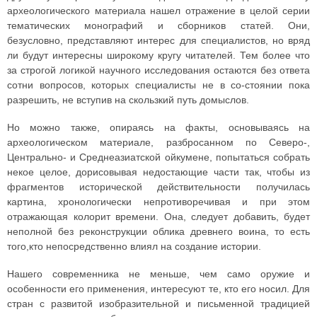
археологического материала нашел отражение в целой серии
тематических монографий и сборников статей. Они,
безусловно, представляют интерес для специалистов, но вряд
ли будут интересны широкому кругу читателей. Тем более что
за строгой логикой научного исследования остаются без ответа
сотни вопросов, которых специалисты не в со-стоянии пока
разрешить, не вступив на скользкий путь домыслов.
Но можно также, опираясь на факты, основываясь на
археологическом материале, разбросанном по Северо-,
Центрально- и Среднеазиатской ойкумене, попытаться собрать
некое целое, дорисовывая недостающие части так, чтобы из
фрагментов исторической действительности получилась
картина, хронологически непротиворечивая и при этом
отражающая колорит времени. Она, следует добавить, будет
неполной без реконструкции облика древнего воина, то есть
того,кто непосредственно влиял на создание истории.
Нашего современника не меньше, чем само оружие и
особенности его применения, интересуют те, кто его носил. Для
стран с развитой изобразительной и письменной традицией