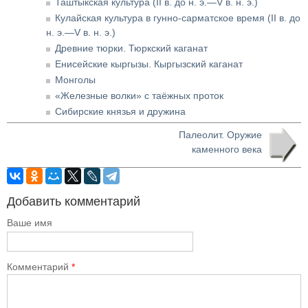
Таштыкская культура (II в. до н. э.—V в. н. э.)
Кулайская культура в гунно-сарматское время (II в. до
н. э.—V в. н. э.)
Древние тюрки. Тюркский каганат
Енисейские кыргызы. Кыргызский каганат
Монголы
«Железные волки» с таёжных проток
Сибирские князья и дружина
Палеолит. Оружие
каменного века
Добавить комментарий
Ваше имя
Комментарий
*