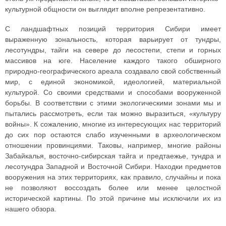
культурной общности он выглядит вполне репрезентативно.
С ландшафтных позиций территория Сибири имеет
выраженную зональность, которая варьирует от тундры,
лесотундры, тайги на севере до лесостепи, степи и горных
массивов на юге. Население каждого такого обширного
природно-географического ареала создавало свой собственный
мир, с единой экономикой, идеологией, материальной
культурой. Со своими средствами и способами вооруженной
борьбы. В соответствии с этими экологическими зонами мы и
пытались рассмотреть, если так можно выразиться, «культуру
войны». К сожалению, многие из интересующих нас территорий
до сих пор остаются слабо изученными в археологическом
отношении провинциями. Таковы, например, многие районы
Забайкалья, восточно-сибирская тайга и предтаежье, тундра и
лесотундра Западной и Восточной Сибири. Находки предметов
вооружения на этих территориях, как правило, случайны и пока
не позволяют воссоздать более или менее целостной
исторической картины. По этой причине мы исключили их из
нашего обзора.