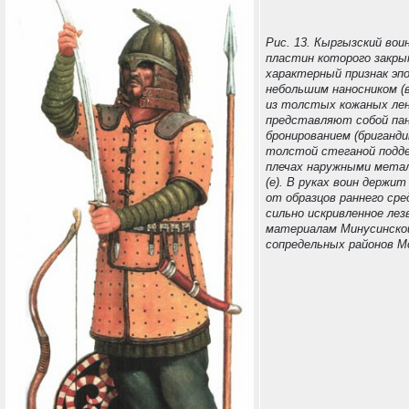
Рис. 13. Кыргызский вои
пластин которого закры
характерный признак эп
небольшим наносником (в
из толстых кожаных ле
представляют собой па
бронированием (бриганди
толстой стеганой подде
плечах наружными мета
(е). В руках воин держи
от образцов раннего сре
сильно искривленное лез
материалам Минусинско
сопредельных районов М