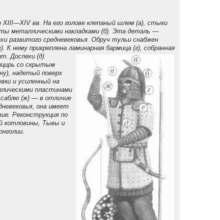
н XIII—XIV вв. На его голове клепаный шлем (а), стыки
ты металлическими накладками (б). Эта деталь —
охи развитого средневековья. Обруч тульи снабжен
). К нему прикреплена ламинарная бармица (г), собранная
нт.
Доспехи (д)
нцирь со скрытым
ну), надетый поверх
вки и усиленный на
ллическими пластинами
т саблю (ж) — в отличие
дневековья, она имеет
вие. Реконструкция по
й котловины, Тывы и
онголии.