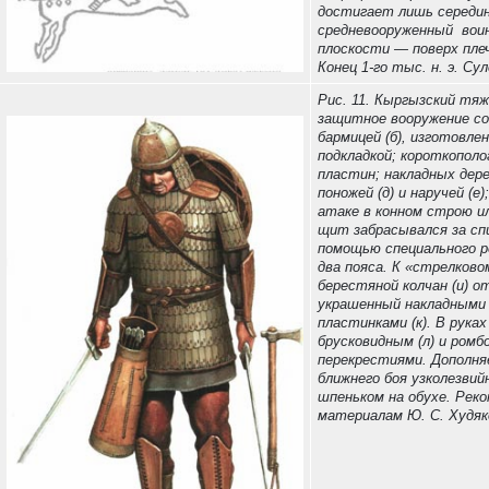
достигает лишь середин
средневооруженный воин 
плоскости — поверх пле
Конец 1-го тыс. н. э. Су
Рис. 11. Кыргызский тя
защитное вооружение со
бармицей (б), изготовле
подкладкой; короткополо
пластин; накладных дере
поножей (д) и наручей (
атаке в конном строю ил
щит забрасывался за спи
помощью специального ре
два пояса. К «стрелково
берестяной колчан (и) 
украшенный накладными
пластинками (к). В руках
брусковидным (л) и ромб
перекрестиями. Дополня
ближнего боя узколезвий
шпеньком на обухе. Рек
материалам Ю. С. Худяк