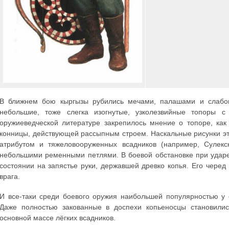
В ближнем бою кыргызы рубились мечами, палашами и слабои
небольшие, тоже слегка изогнутые, узколезвийные топоры 
оружиеведческой литературе закрепилось мнение о топоре, ка
конницы, действующей рассыпным строем. Наскальные рисунки эт
атрибутом и тяжеловооруженных всадников (например, Сулекс
небольшими ременными петлями. В боевой обстановке при ударе
состоянии на запястье руки, державшей древко копья. Его черед 
врага.
И все-таки среди боевого оружия наибольшей популярностью у 
Даже полностью закованные в доспехи копьеносцы становилис
основной массе лёгких всадников.