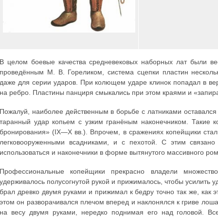
В целом боевые качества средневековых наборных лат были ве
проведённым М. В. Гореликом, система сцепки пластин нескол
даже для серии ударов. При колющем ударе клинок попадал в в
на ребро. Пластины панциря смыкались при этом краями и «запир
Пожалуй, наиболее действенным в борьбе с латниками оставался
таранный удар копьем с узким гранёным наконечником. Такие к
бронирования» (IX—X вв.). Впрочем, в сражениях копейщики стал
легковооруженными всадниками, и с пехотой. С этим связано 
использоваться и наконечники в форме вытянутого массивного ро
Профессиональные копейщики прекрасно владели множеств
удерживалось полусогнутой рукой и прижималось, чтобы усилить уд
брал древко двумя руками и прижимал к бедру точно так же, как 
этом он разворачивался плечом вперед и наклонялся к гриве лоша
на весу двумя руками, нередко поднимая его над головой. Вс