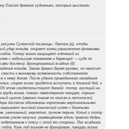
лину Енисея древние художники, которые высекали
.
е рисунки Сулекской писаницы. Латник (а), чтобы
й удар копьём, опирает конец украшенного флажками
 седла. Голову воина защищает клёпаный из
шлем с небольшим плюмажем и бармицей — судя по
 сами доспехи). Бронированный всадник (б)
адения копьём. Зажав древко двумя руками, он наносит
ы свести к минимуму возможность собственного
ся к нему боком. После удачно проведенного нападения
опье, скорее всего придётся вступать в ближний бой, к
 Об этом свидетельствует боевой топор, висящий на
На груди воина, поверх ламеллярного панциря, хорошо
нный щиток (именно таким он описан в летописях).
ора доспехов обозначены короткими вертикальными
 закрывает высокий конический шлем с длинными
м, увенчанный, вероятно, пучком перьев. Копьё и топор
нном узком налучье, размещённом вдоль правого бедра,
 подвязанным к поясу с этой же стороны. Пах всадника
седла. Конь под воином не бронирован, панцирь воина