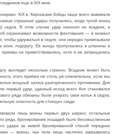
оединков еще в XIX веке.
рнирам» XIX в. Киргизские бойцы чаще всего зажимали
 самые страшные удары получались, когда тупой конец
а) седла. В этом случае удар наносил не всадник, а
особ ограничивал возможности фехтования — в момент
е, чтобы удержаться в седле, они нередко привязывали
 коня, подпругу. Её концы пропускались в штанины и
е приемы не приветствовались, хотя и не запрещались
едлу выглядит несколько странно. Всадник может быть
ность этого приёма не столь уж сомнительна, если мы
копья мощный натиск разгоряченного противника. Для
ли первый удар, удачный исход всего боя становился
вого ряда обязаны были упирать свои копья в сёдла,
тельную опасность для стоящих сзади.
твовали лишь воины первых двух шеренг, остальные
тьего ряда, бронирование лошадей было бессмысленным
го удара за живой бронированной стеной передних
ники — воины, чьи тела лишь частично закрывались