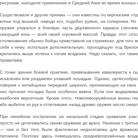
рисункам, находили применение в Средней Азии во время конных п
Существовали и другие приемы — они известны по киргизским «ту
копье под мышкой, наводя его, подобно ружью, на соперника. Но
оружия упирался в боковую часть деревянного каркаса (ленчик
скачущий конь — всей своей огромной массой. Правда, этот сп
столкновения обычно бойцы привставали на стременах; для того ж
себя к нему, используя дополнительную, проходящую под брюхом
крепились выше колена к ногам всадника. Надо сказать, что таки
правилами.
С точки зрения боевой практики, привязывание кавалериста к с
искалечен или раздавлен упавшей лошадью. Однако, целесообраз
говорим о копейщиках передней шеренги, принимающих на свои 
них прочная посадка была особенно важна. Если они выдержива
наиболее вероятным. Кроме этого, тяжеловооружённые воины пер
ибо выбитое из рук и отлетевшее назад древко оружия несло смер
При линейном построении на начальной стадии сражения учас
просто не дотягивались своим оружием до врага. Начиная с тре
— они и без того были фактически недосягаемы для вражеско
латников. Поэтому здесь помещались средневооружённые всад