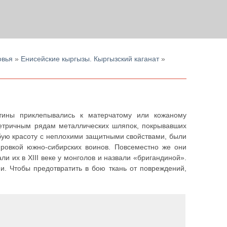
овья
»
Енисейские кыргызы. Кыргызский каганат
»
тины приклепывались к матерчатому или кожаному
етричным рядам металлических шляпок, покрывавших
бую красоту с неплохими защитными свойствами, были
пировкой южно-сибирских воинов. Повсеместно же они
и их в XIII веке у монголов и назвали «бригандиной».
и. Чтобы предотвратить в бою ткань от повреждений,