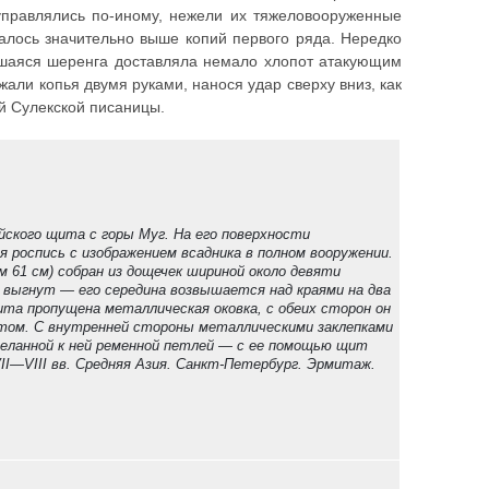
 управлялись по-иному, нежели их тяжеловооруженные
залось значительно выше копий первого ряда. Нередко
вшаяся шеренга доставляла немало хлопот атакующим
али копья двумя руками, нанося удар сверху вниз, как
ой Сулекской писаницы.
йского щита с горы Муг. На его поверхности
я роспись с изображением всадника в полном вооружении.
 61 см) собран из дощечек шириной около девяти
 выгнут — его середина возвышается над краями на два
та пропущена металлическая оковка, с обеих сторон он
том. С внутренней стороны металлическими заклепками
иделанной к ней ременной петлей — с ее помощью щит
VII—VIII вв. Средняя Азия. Санкт-Петербург. Эрмитаж.