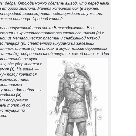
ы бедра. Отсюда можно сделать вывод, что перед нами
второго эшелона. Манера копейного боя (в верхней
ча передней шеренги) лишь подтверждает эту мысль.
лекская писаница. Средний Енисей.
желовооруженный воин эпохи Великодержавия. Его
стоит из крупнопластинчатого клепаного шлема (а) с
нной из металлических пластин и снабженной мягкой
го панциря (в), сплетенного шнурами из железных
вянных щитков (г) на плечах и груди; также деревянных
е); щита (ж), собранного из обтянутых кожей дощечек.
При
и стрельбе из лука
ну, где удерживался с
мня (з). На воине —
му» поясу крепится
открытого типа,
 костяными
 у воина две сабли — с
овидным (м)
ет вооружение
ный топор (н) со
онструкция по
ова.