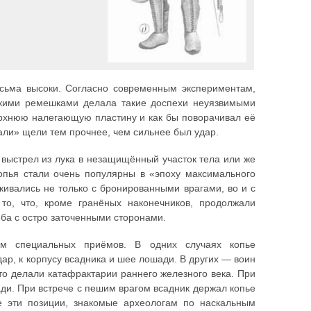
сьма высоки. Согласно современным экспериментам,
ькими ремешками делала такие доспехи неуязвимыми
ерхнюю налегающую пластину и как бы поворачивал её
али» щели тем прочнее, чем сильнее был удар.
 выстрел из лука в незащищённый участок тела или же
опья стали очень популярны в «эпоху максимального
кивались не только с бронированными врагами, во и с
то, что, кроме гранёных наконечников, продолжали
мба с остро заточенными сторонами.
ом специальных приёмов. В одних случаях копье
ар, к корпусу всадника и шее лошади. В других — воин
это делали катафрактарии раннего железного века. При
ди. При встрече с пешим врагом всадник держал копье
е эти позиции, знакомые археологам по наскальным