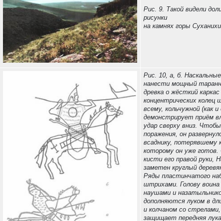
Рис. 9. Такой видели до
рисунки
на камнях горы Суханихи
Рис. 10, а, б. Наскальны
нанести мощный таранны
древка о жёсткий каркас
концентрических колец 
всему, кольчужной (как и
демонстрирует приём вл
удар сверху вниз. Чтоб
поражения, он развернул
всаднику, потерявшему к
которому он уже готов.
кисти его правой руки, 
заметен круглый деревя
Ряды пластинчатого наб
штрихами. Голову воина
наушами и назатыльнико
дополняются луком в дли
и колчаном со стрелами,
защищает передняя лука 