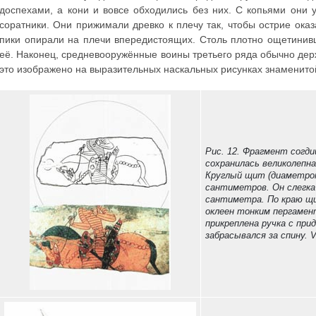
доспехами, а кони и вовсе обходились без них. С копьями они
соратники. Они прижимали древко к плечу так, чтобы острие ока
пики опирали на плечи впередистоящих. Столь плотно ощетини
её. Наконец, средневооружённые воины третьего ряда обычно держ
это изображено на выразительных наскальных рисунках знаменит
Рис. 12. Фрагмент согди
сохранилась великолепна
Круглый щит (диаметром
сантиметров. Он слегка
сантиметра. По краю щи
оклеен тонким пергамен
прикреплена ручка с пр
забрасывался за спину. 