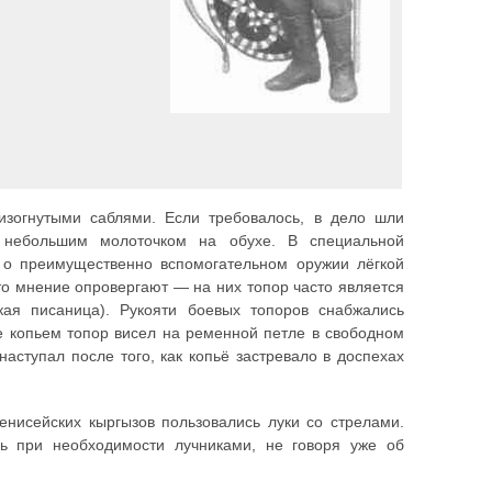
зогнутыми саблями. Если требовалось, в дело шли
с небольшим молоточком на обухе. В специальной
к о преимущественно вспомогательном оружии лёгкой
о мнение опровергают — на них топор часто является
кая писаница). Рукояти боевых топоров снабжались
 копьем топор висел на ременной петле в свободном
наступал после того, как копьё застревало в доспехах
енисейских кыргызов пользовались луки со стрелами.
ь при необходимости лучниками, не говоря уже об